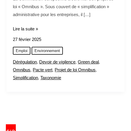
loi « Omnibus ». Sous couvert de « simplification »
administrative pour les entreprises, il […]
Lire la suite »
27 février 2025
Emploi
Environnement
Dérégulation
,
Devoir de vigilence
,
Green deal
,
Omnibus
,
Pacte vert
,
Projet de loi Omnibus
,
Simplification
,
Taxonomie