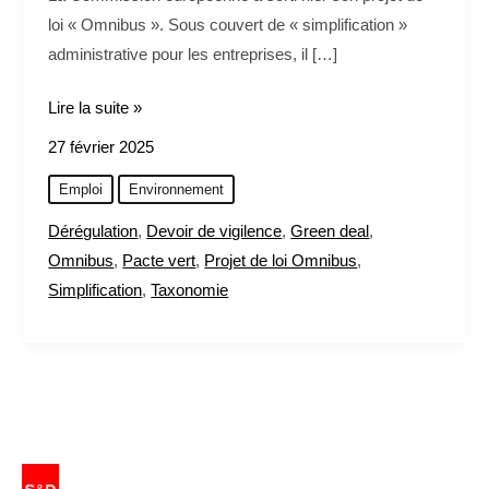
loi « Omnibus ». Sous couvert de « simplification »
administrative pour les entreprises, il […]
Lire la suite »
27 février 2025
Emploi
Environnement
Dérégulation
,
Devoir de vigilence
,
Green deal
,
Omnibus
,
Pacte vert
,
Projet de loi Omnibus
,
Simplification
,
Taxonomie