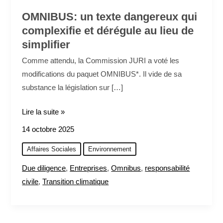
simplifier
OMNIBUS: un texte dangereux qui
complexifie et dérégule au lieu de
simplifier
Comme attendu, la Commission JURI a voté les
modifications du paquet OMNIBUS*. Il vide de sa
substance la législation sur […]
Lire la suite »
14 octobre 2025
Affaires Sociales
Environnement
Due diligence
,
Entreprises
,
Omnibus
,
responsabilité
civile
,
Transition climatique