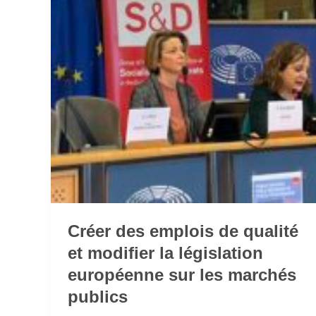
la
législation
européenne
sur
les
marchés
publics
Créer des emplois de qualité
et modifier la législation
européenne sur les marchés
publics