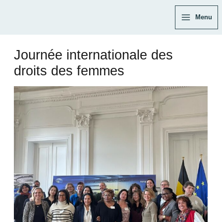
Aller
Navigation
Main
Menu
au
des
Menu
contenu
articles
Journée internationale des
droits des femmes