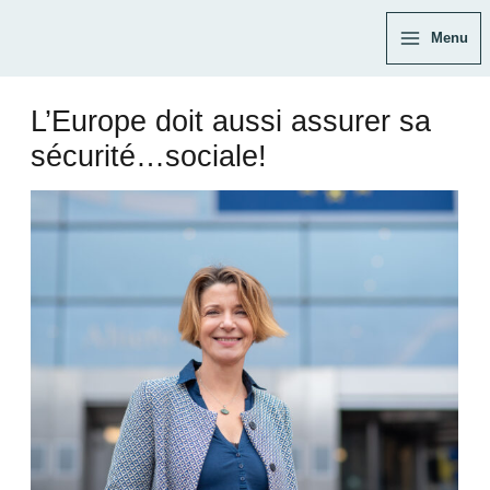
Aller
Navigation
Main
Menu
au
des
Menu
contenu
articles
L’Europe doit aussi assurer sa
sécurité…sociale!