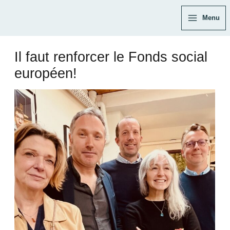
Aller
Navigation
Main
Menu
au
des
Menu
contenu
articles
Il faut renforcer le Fonds social
européen!