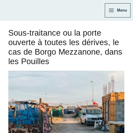
Aller
Navigation
Main
Menu
au
des
Menu
contenu
articles
Sous-traitance ou la porte
ouverte à toutes les dérives, le
cas de Borgo Mezzanone, dans
les Pouilles